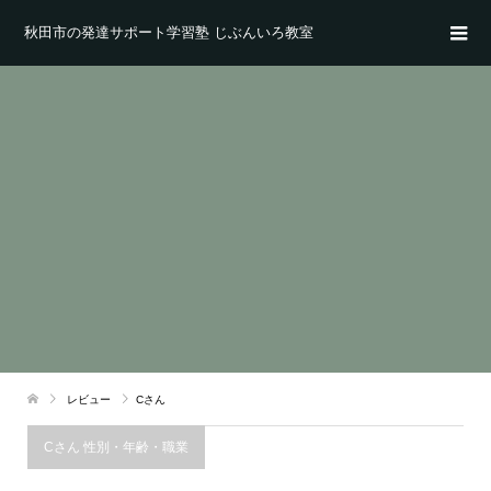
秋田市の発達サポート学習塾 じぶんいろ教室
レビュー
Cさん
Cさん 性別・年齢・職業